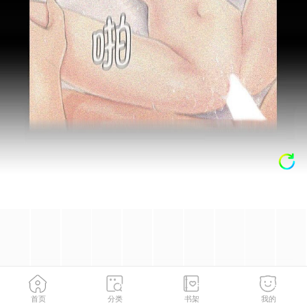
首页
分类
书架
我的
第20話
3
/
92