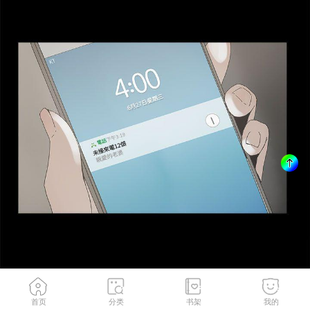
首页
分类
书架
我的
第20話
1
/
34