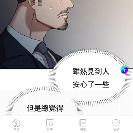
首页
分类
书架
我的
第19話-說想我是真的嗎
1
/
36