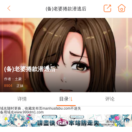
(备)老婆捲款潜逃后
(备)老婆捲款潜逃后
作者：土豪
8904
正妹
详情
目录
评论
域名随时更换，收藏发布页manhuafabu.com不迷失
备用域名www.999dm1.com