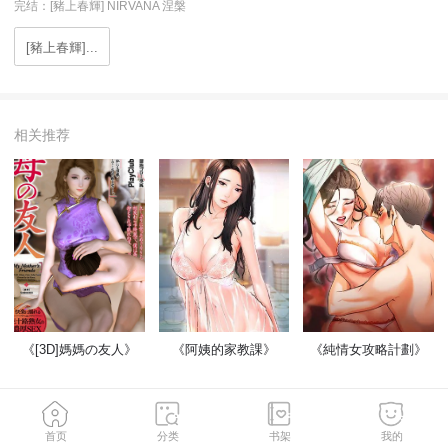
完结：[豬上春輝] NIRVANA 涅槃
[豬上春輝]...
相关推荐
《[3D]媽媽の友人》
《阿姨的家教課》
《純情女攻略計劃》
开始阅读
首页
分类
书架
我的
收藏
月票
打赏