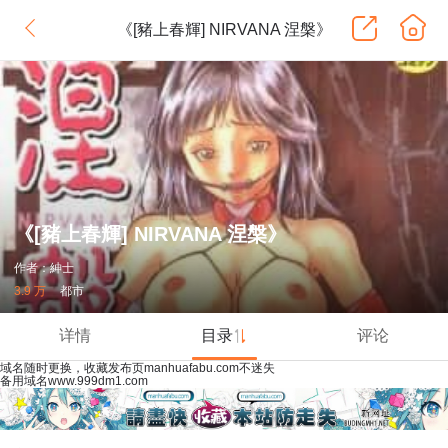
《[豬上春輝] NIRVANA 涅槃》
《[豬上春輝] NIRVANA 涅槃》
作者：紳士
3.9 万
都市
详情
目录
评论
域名随时更换，收藏发布页manhuafabu.com不迷失
备用域名www.999dm1.com