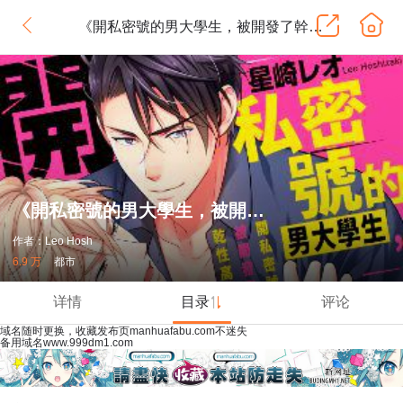
《開私密號的男大學生，被開發了幹性高潮。》
《開私密號的男大學生，被開發了幹性高潮。》
作者：Leo Hosh
6.9 万
都市
详情
目录
评论
域名随时更换，收藏发布页manhuafabu.com不迷失
备用域名www.999dm1.com